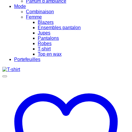
Parfum d'ambiance
Mode
Combinaison
Femme
Blazers
Ensembles pantalon
Jupes
Pantalons
Robes
T-shirt
Top en wax
Portefeuilles