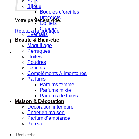
Sacs
Bijoux
Boucles d’oreilles
Bracelets
Votre panier est vide.
Colliers
Chaines
Retour à la boutique
Eventails
Beauté & Bien-être
Maquillage
Perruques
Huiles
Poudres
Feuilles
Compléments Alimentaires
Parfums
Parfums femme
Parfums mixte
Parfums de luxes
Maison & Décoration
Décoration intérieure
Entretien maison
Parfum d’ambiance
Bureau
Recherche