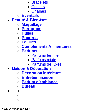
Bracelets
Colliers
Chaines
Eventails
Beauté & Bien-être
Maquillage
Perruques
Huiles
Poudres
Feuilles
Compléments Alimentaires
Parfums
Parfums femme
Parfums mixte
Parfums de luxes
Maison & Décoration
Décoration intérieure
Entretien maison
Parfum d’ambiance
Bureau
Se connecter