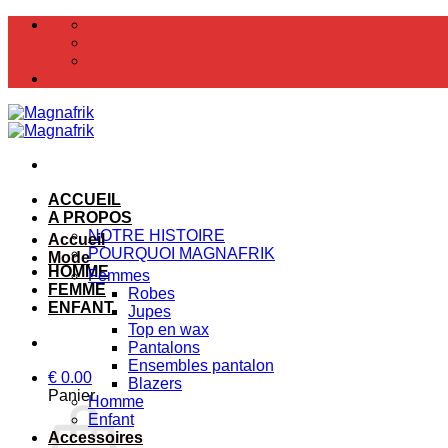
Passer
au
contenu
ACCUEIL
A PROPOS
NOTRE HISTOIRE
Accueil
POURQUOI MAGNAFRIK
Mode
HOMME
Femmes
FEMME
Robes
ENFANT
Jupes
Top en wax
Pantalons
Ensembles pantalon
€
0.00
Blazers
Panier
Homme
Enfant
Accessoires