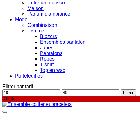
Entretien maison
Maison
Parfum d'ambiance
Mode
Combinaison
Femme
Blazers
Ensembles pantalon
Jupes
Pantalons
Robes
T-shirt
Top en wax
Portefeuilles
Filtrer par tarif
Prix
Prix
Filtrer
min
max
-33%