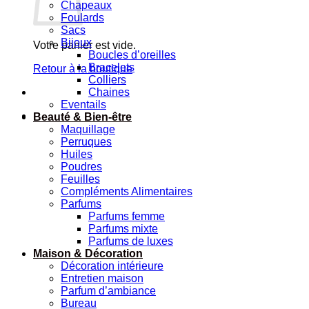
Chapeaux
Foulards
Sacs
Bijoux
Votre panier est vide.
Boucles d’oreilles
Bracelets
Retour à la boutique
Colliers
Chaines
Eventails
Beauté & Bien-être
Maquillage
Perruques
Huiles
Poudres
Feuilles
Compléments Alimentaires
Parfums
Parfums femme
Parfums mixte
Parfums de luxes
Maison & Décoration
Décoration intérieure
Entretien maison
Parfum d’ambiance
Bureau