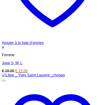
Ajouter à la liste d’envies
+
Femme
Jupe S, M, L
Le
Le
€
18.00
€
15.00
prix
prix
initial
actuel
était :
est :
€ 18.00.
€ 15.00.