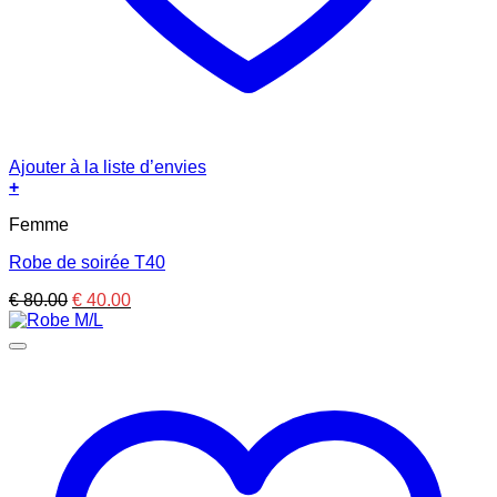
Ajouter à la liste d’envies
+
Femme
Robe de soirée T40
Le
Le
€
80.00
€
40.00
prix
prix
initial
actuel
était :
est :
€ 80.00.
€ 40.00.