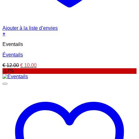
Ajouter à la liste d’envies
+
Eventails
Éventails
Le
Le
€
12.00
€
10.00
prix
prix
-17%
initial
actuel
était :
est :
€ 12.00.
€ 10.00.