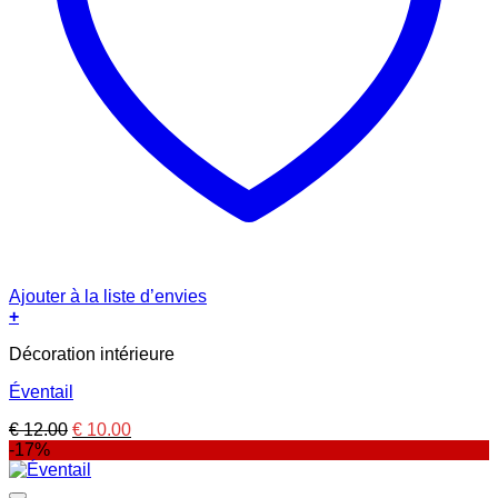
Ajouter à la liste d’envies
+
Décoration intérieure
Éventail
Le
Le
€
12.00
€
10.00
prix
prix
-17%
initial
actuel
était :
est :