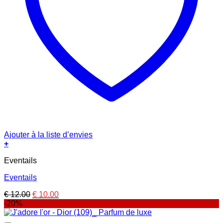
Ajouter à la liste d’envies
+
Eventails
Eventails
Le
Le
€
12.00
€
10.00
prix
prix
-20%
initial
actuel
était :
est :