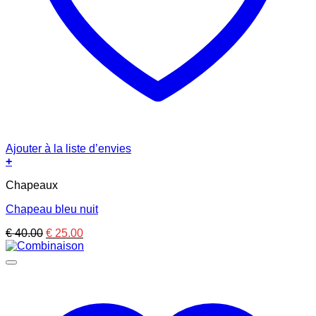
Ajouter à la liste d’envies
+
Chapeaux
Chapeau bleu nuit
Le
Le
€
40.00
€
25.00
prix
prix
initial
actuel
était :
est :
€ 40.00.
€ 25.00.