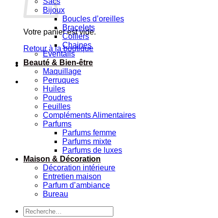
Sacs
Bijoux
Boucles d’oreilles
Bracelets
Votre panier est vide.
Colliers
Chaines
Retour à la boutique
Eventails
Beauté & Bien-être
Maquillage
Perruques
Huiles
Poudres
Feuilles
Compléments Alimentaires
Parfums
Parfums femme
Parfums mixte
Parfums de luxes
Maison & Décoration
Décoration intérieure
Entretien maison
Parfum d’ambiance
Bureau
Recherche