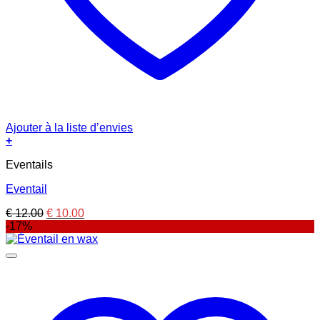
Ajouter à la liste d’envies
+
Eventails
Eventail
Le
Le
€
12.00
€
10.00
prix
prix
-17%
initial
actuel
était :
est :
€ 12.00.
€ 10.00.