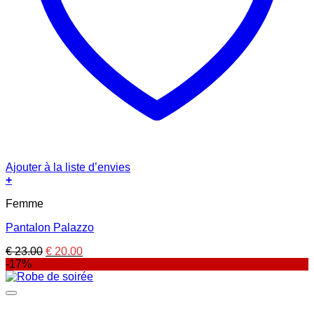
Ajouter à la liste d’envies
+
Femme
Pantalon Palazzo
Le
Le
€
23.00
€
20.00
prix
prix
-17%
initial
actuel
était :
est :
€ 23.00.
€ 20.00.