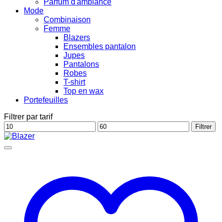
Parfum d'ambiance
Mode
Combinaison
Femme
Blazers
Ensembles pantalon
Jupes
Pantalons
Robes
T-shirt
Top en wax
Portefeuilles
Filtrer par tarif
Prix
Prix
Filtrer
min
max