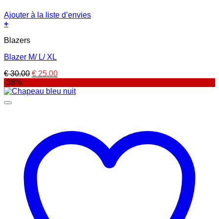
Ajouter à la liste d’envies
+
Blazers
Blazer M/ L/ XL
Le
Le
€
30.00
€
25.00
prix
prix
-38%
initial
actuel
était :
est :
€ 30.00.
€ 25.00.