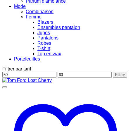
Parfum d'ambiance
Mode
Combinaison
Femme
Blazers
Ensembles pantalon
Jupes
Pantalons
Robes
T-shirt
Top en wax
Portefeuilles
Filtrer par tarif
Prix
Prix
Filtrer
min
max