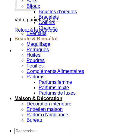
Sacs
Bijoux
Boucles d’oreilles
Bracelets
Votre panier est vide.
Colliers
Chaines
Retour à la boutique
Eventails
Beauté & Bien-être
Maquillage
Perruques
Huiles
Poudres
Feuilles
Compléments Alimentaires
Parfums
Parfums femme
Parfums mixte
Parfums de luxes
Maison & Décoration
Décoration intérieure
Entretien maison
Parfum d’ambiance
Bureau
Recherche