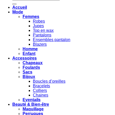
pour :
Accueil
Mode
Femmes
Robes
Jupes
Top en wax
Pantalons
Ensembles pantalon
Blazers
Homme
Enfant
Accessoires
Chapeaux
Foulards
Sacs
Bijoux
Boucles d’oreilles
Bracelets
Colliers
Chaines
Eventails
Beauté & Bien-être
Maquillage
Perruques