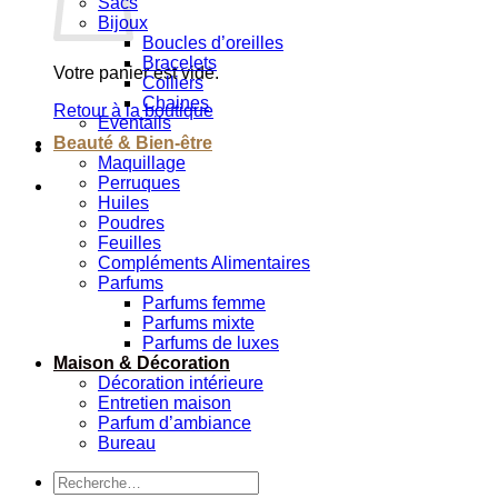
Sacs
Bijoux
Boucles d’oreilles
Bracelets
Votre panier est vide.
Colliers
Chaines
Retour à la boutique
Eventails
Beauté & Bien-être
Maquillage
Perruques
Huiles
Poudres
Feuilles
Compléments Alimentaires
Parfums
Parfums femme
Parfums mixte
Parfums de luxes
Maison & Décoration
Décoration intérieure
Entretien maison
Parfum d’ambiance
Bureau
Recherche