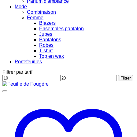
Parfum d'ambiance
Mode
Combinaison
Femme
Blazers
Ensembles pantalon
Jupes
Pantalons
Robes
T-shirt
Top en wax
Portefeuilles
Filtrer par tarif
Prix
Prix
Filtrer
min
max