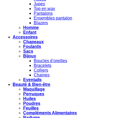
Jupes
Top en wax
Pantalons
Ensembles pantalon
Blazers
Homme
Enfant
Accessoires
Chapeaux
Foulards
Sacs
Bijoux
Boucles d’oreilles
Bracelets
Colliers
Chaines
Eventails
Beauté & Bien-être
Maquillage
Perruques
Huiles
Poudres
Feuilles
Compléments Alimentaires
Parfums