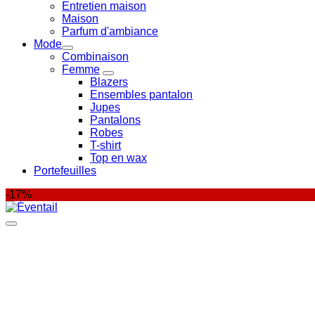
Entretien maison
Maison
Parfum d'ambiance
Mode
Combinaison
Femme
Blazers
Ensembles pantalon
Jupes
Pantalons
Robes
T-shirt
Top en wax
Portefeuilles
-17%