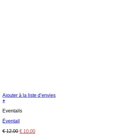
Ajouter à la liste d’envies
+
Eventails
Éventail
Le
Le
€
12.00
€
10.00