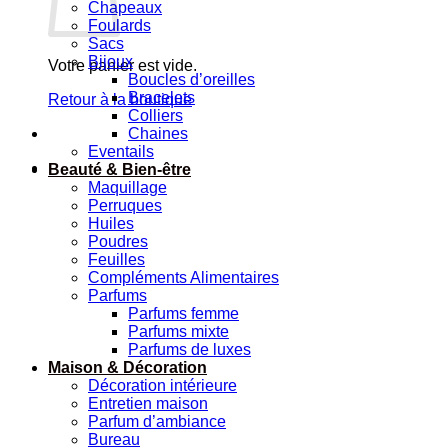
Chapeaux
Foulards
Sacs
Bijoux
Votre panier est vide.
Boucles d’oreilles
Bracelets
Retour à la boutique
Colliers
Chaines
Eventails
Beauté & Bien-être
Maquillage
Perruques
Huiles
Poudres
Feuilles
Compléments Alimentaires
Parfums
Parfums femme
Parfums mixte
Parfums de luxes
Maison & Décoration
Décoration intérieure
Entretien maison
Parfum d’ambiance
Bureau