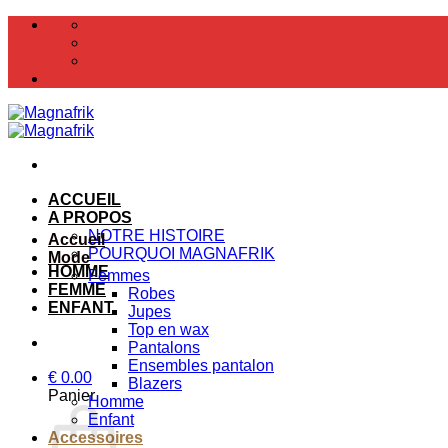
Passer
au
contenu
ACCUEIL
A PROPOS
NOTRE HISTOIRE
Accueil
POURQUOI MAGNAFRIK
Mode
HOMME
Femmes
FEMME
Robes
ENFANT
Jupes
Top en wax
Pantalons
Ensembles pantalon
€
0.00
Blazers
Panier
Homme
Enfant
Accessoires