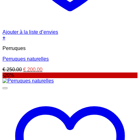
Ajouter à la liste d’envies
+
Perruques
Perruques naturelles
Le
Le
€
250.00
€
200.00
prix
prix
-20%
initial
actuel
était :
est :
€ 250.00.
€ 200.00.