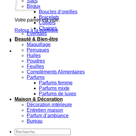
Sacs
Bijoux
Boucles d’oreilles
Bracelets
Votre panier est vide.
Colliers
Chaines
Retour à la boutique
Eventails
Beauté & Bien-être
Maquillage
Perruques
Huiles
Poudres
Feuilles
Compléments Alimentaires
Parfums
Parfums femme
Parfums mixte
Parfums de luxes
Maison & Décoration
Décoration intérieure
Entretien maison
Parfum d’ambiance
Bureau
Recherche