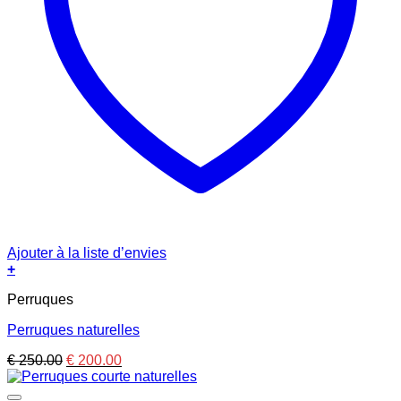
Ajouter à la liste d’envies
+
Perruques
Perruques naturelles
Le
Le
€
250.00
€
200.00
prix
prix
initial
actuel