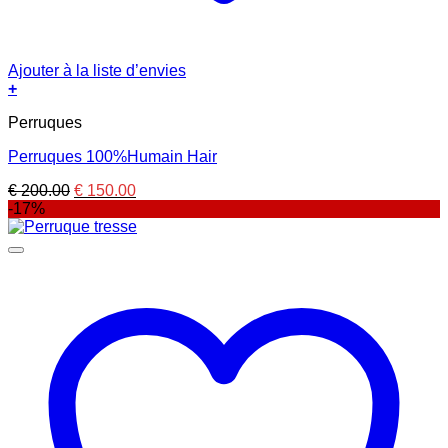
Ajouter à la liste d’envies
+
Perruques
Perruques 100%Humain Hair
Le
Le
€
200.00
€
150.00
prix
prix
-17%
initial
actuel
était :
est :
€ 200.00.
€ 150.00.