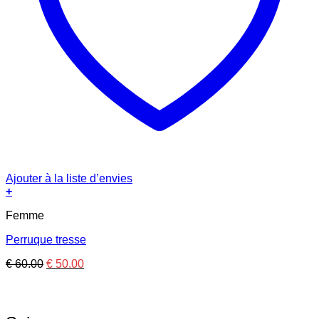
Ajouter à la liste d’envies
+
Femme
Perruque tresse
Le
Le
€
60.00
€
50.00
prix
prix
initial
actuel
était :
est :
€ 60.00.
€ 50.00.