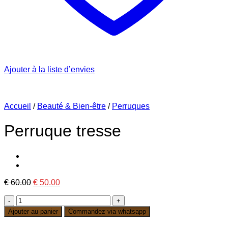
Ajouter à la liste d’envies
Accueil
/
Beauté & Bien-être
/
Perruques
Perruque tresse
Le
Le
€
60.00
€
50.00
prix
prix
quantité
initial
actuel
de
était :
est :
Ajouter au panier
Commandez via whatsapp
Perruque
€ 60.00.
€ 50.00.
tresse