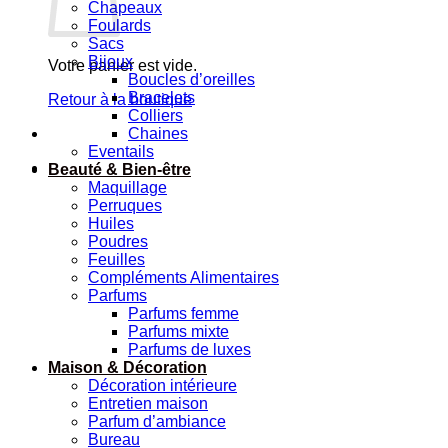
Chapeaux
Foulards
Sacs
Bijoux
Votre panier est vide.
Boucles d’oreilles
Bracelets
Retour à la boutique
Colliers
Chaines
Eventails
Beauté & Bien-être
Maquillage
Perruques
Huiles
Poudres
Feuilles
Compléments Alimentaires
Parfums
Parfums femme
Parfums mixte
Parfums de luxes
Maison & Décoration
Décoration intérieure
Entretien maison
Parfum d’ambiance
Bureau