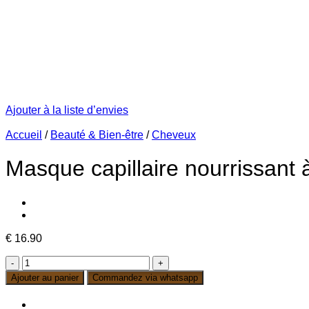
Ajouter à la liste d’envies
Accueil
/
Beauté & Bien-être
/
Cheveux
Masque capillaire nourrissant à
€
16.90
quantité
de
Ajouter au panier
Commandez via whatsapp
Masque
capillaire