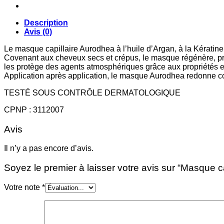
nourrissant
à
l’huile
Description
d’Argan
Avis (0)
Le masque capillaire Aurodhea à l’huile d’Argan, à la Kératine 
Covenant aux cheveux secs et crépus, le masque régénère, protèg
les protège des agents atmosphériques grâce aux propriétés ext
Application après application, le masque Aurodhea redonne co
TESTÉ SOUS CONTRÔLE DERMATOLOGIQUE
CPNP : 3112007
Avis
Il n’y a pas encore d’avis.
Soyez le premier à laisser votre avis sur “Masque cap
Votre note
*