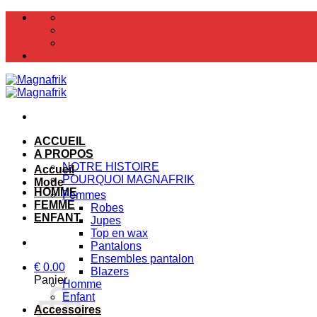
Passer
au
contenu
ACCUEIL
A PROPOS
NOTRE HISTOIRE
Accueil
POURQUOI MAGNAFRIK
Mode
HOMME
Femmes
FEMME
Robes
ENFANT
Jupes
Top en wax
Pantalons
Ensembles pantalon
€
0.00
Blazers
Panier
Homme
Enfant
Accessoires